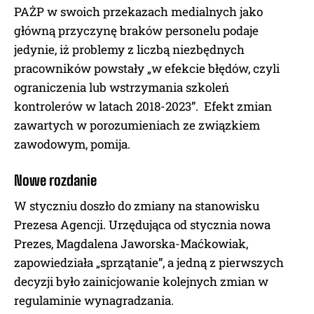
PAŻP w swoich przekazach medialnych jako
główną przyczynę braków personelu podaje
jedynie, iż problemy z liczbą niezbędnych
pracowników powstały „w efekcie błędów, czyli
ograniczenia lub wstrzymania szkoleń
kontrolerów w latach 2018-2023”. Efekt zmian
zawartych w porozumieniach ze związkiem
zawodowym, pomija.
ZAPISZ MNIE!
Nowe rozdanie
Przeczytałem i akceptuję
Politykę prywatnościy
.
W styczniu doszło do zmiany na stanowisku
Prezesa Agencji. Urzędująca od stycznia nowa
Prezes, Magdalena Jaworska-Maćkowiak,
zapowiedziała „sprzątanie”, a jedną z pierwszych
decyzji było zainicjowanie kolejnych zmian w
regulaminie wynagradzania.