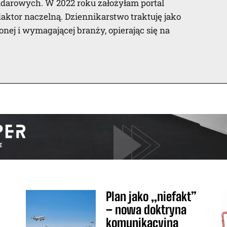
darowych. W 2022 roku założyłam portal
ktor naczelną. Dziennikarstwo traktuję jako
żonej i wymagającej branży, opierając się na
a
Plan jako „niefakt”
– nowa doktryna
komunikacyjna