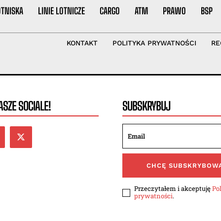
OTNISKA
LINIE LOTNICZE
CARGO
ATM
PRAWO
BSP
KONTAKT
POLITYKA PRYWATNOŚCI
RE
SZE SOCIALE!
SUBSKRYBUJ
CHCĘ SUBSKRYBOW
Przeczytałem i akceptuję
Po
prywatności
.