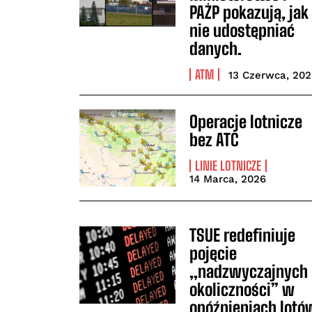
PAŻP pokazują, jak
nie udostępniać
danych.
ATM
13 Czerwca, 20
Operacje lotnicze
bez ATC
LINIE LOTNICZE
14 Marca, 2026
TSUE redefiniuje
pojęcie
„nadzwyczajnych
okoliczności” w
opóźnieniach lotó