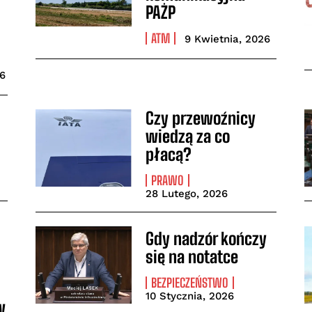
PAŻP
ZAPISZ MNIE!
ATM
9 Kwietnia, 2026
Przeczytałem i akceptuję
Politykę prywatnościy
.
26
Czy przewoźnicy
wiedzą za co
płacą?
PRAWO
28 Lutego, 2026
Gdy nadzór kończy
się na notatce
BEZPIECZEŃSTWO
10 Stycznia, 2026
w